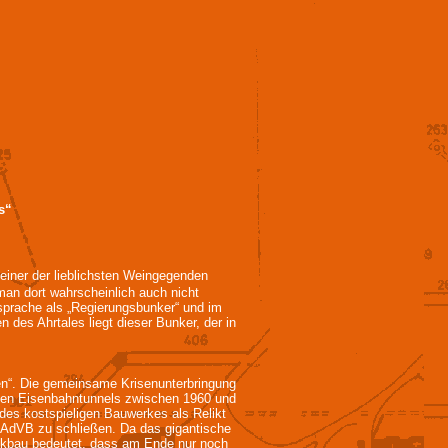
s“
einer der lieblichsten Weingegenden
man dort wahrscheinlich auch nicht
sprache als „Regierungsbunker“ und im
n des Ahrtales liegt dieser Bunker, der in
en“. Die gemeinsame Krisenunterbringung
ligen Eisenbahntunnels zwischen 1960 und
des kostspieligen Bauwerkes als Relikt
 AdVB zu schließen. Da das gigantische
ckbau bedeutet, dass am Ende nur noch