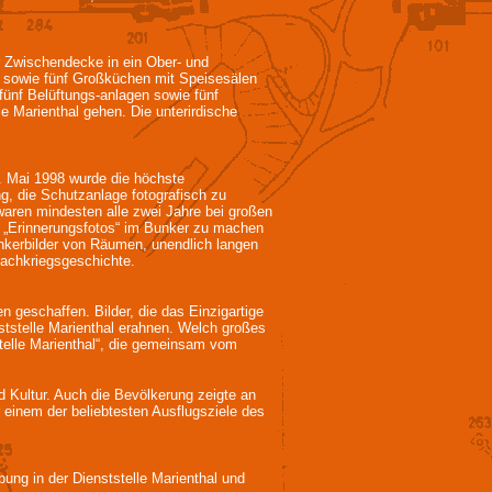
 Zwischendecke in ein Ober- und
n sowie fünf Großküchen mit Speisesälen
 fünf Belüftungs-anlagen sowie fünf
e Marienthal gehen. Die unterirdische
. Mai 1998 wurde die höchste
, die Schutzanlage fotografisch zu
waren mindesten alle zwei Jahre bei großen
. „Erinnerungsfotos“ im Bunker zu machen
nkerbilder von Räumen, unendlich langen
achkriegsgeschichte.
geschaffen. Bilder, die das Einzigartige
ststelle Marienthal erahnen. Welch großes
telle Marienthal“, die gemeinsam vom
nd Kultur. Auch die Bevölkerung zeigte an
 einem der beliebtesten Ausflugsziele des
ng in der Dienststelle Marienthal und