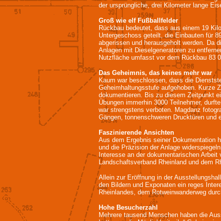
der ursprüngliche, drei Kilometer lange Ei
Groß wie elf Fußballfelder
Rückbau bedeutet, dass aus einem 19 Kilo
Untergeschoss geteilt, die Einbauten für 
abgerissen und herausgeholt werden. Da die
Anlagen mit Dieselgeneratoren zu entferne
Nutzfläche umfasst vor dem Rückbau 83 000
Das Geheimnis, das keines mehr war
Kaum war beschlossen, dass die Dienststel
Geheimhaltungsstufe aufgehoben. Kurze Ze
dokumentieren. Bis zu diesem Zeitpunkt ei
Übungen immerhin 3000 Teilnehmer, durfte 
war strengstens verboten. Magdanz fotogr
Gängen, tonnenschweren Drucktüren und e
Faszinierende Ansichten
Aus dem Ergebnis seiner Dokumentation ha
und die Präzision der Anlage widerspiegel
Interesse an der dokumentarischen Arbeit 
Landschaftsverband Rheinland und dem R
Allein zur Eröffnung in der Ausstellungsha
den Bildern und Exponaten ein reges Inter
Rheinlandes, dem Rotweinwanderweg durch 
Hohe Besucherzahl
Mehrere tausend Menschen haben die Ausste