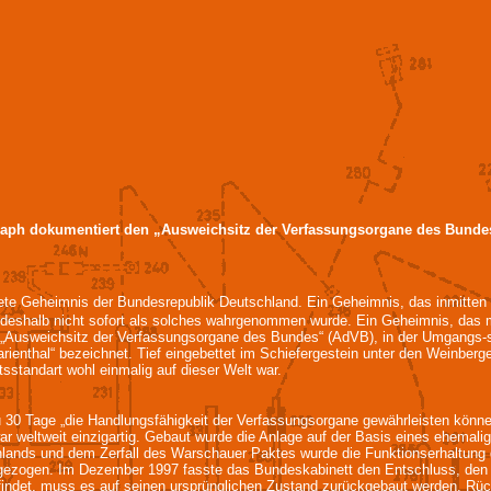
raph dokumentiert den „Ausweichsitz der Verfassungsorgane des Bunde
ete Geheimnis der Bundesrepublik Deutschland. Ein Geheimnis, das inmitten 
t deshalb nicht sofort als solches wahrgenommen wurde. Ein Geheimnis, das 
n „Ausweichsitz der Verfassungsorgane des Bundes“ (AdVB), in der Umgangs-
rienthal“ bezeichnet. Tief eingebettet im Schiefergestein unter den Weinberge
standart wohl einmalig auf dieser Welt war.
zu 30 Tage „die Handlungsfähigkeit der Verfassungsorgane gewährleisten könn
ar weltweit einzigartig. Gebaut wurde die Anlage auf der Basis eines ehema
lands und dem Zerfall des Warschauer Paktes wurde die Funktionserhaltung 
 gezogen. Im Dezember 1997 fasste das Bundeskabinett den Entschluss, den
indet, muss es auf seinen ursprünglichen Zustand zurückgebaut werden. Rü