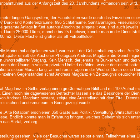
senbahntunnel aus der Anfangszeit des 20. Jahrhunderts vorhanden sein wird.
meter langen Gangsystem, der Hauptstollen wurde durch das Einziehen einer
897 Büro- und Konferenzräume, 996 Schlafräume, Sanitäranlagen, Friseursalo
 gesamte Anlage in fünf autarke Abschnitte eingeteilt war, sind auch jeweils
n. Durch 25 000 Türen, manche bis 25 t schwer, konnte man in der Dienststell
 m2. Diese Fläche ist größer als elf Fußballfelder.
le Marienthal aufgelassen wird, war es mit der Geheimhaltung vorbei. Am 18
it später erhielt der Aachener Photograph Andreas Magdanz die Genehmigung
n unvorstellbarer Vorgang. Kein Mensch, der jemals im Bunker war, und das 
nach der Übung in seinem privaten Umfeld erzählen, was er dort erlebt hatte
afierte sieben Monate lang, an mehreren Tagen in der Woche. Durch seine Bu
inzelnen Gegenständen schuf Andreas Magdanz ein Zeitzeugnis deutscher N
t Magdanz im Selbstverlag einen großformatigen Bildband mit 100 Aufnahmen 
n. Einen noch nie dagewesenen Betrachter lassen sie das Besondere der Dien
von Andreas Magdanz besteht, zeigte eine Ausstellung mit dem Titel „Diensts
heinischen Landesmuseum in Bonn gezeigt wurde.
lle „Alte Rotation“ erschienen 350 Gäste aus Politik, Verwaltung, Wirtschaft u
esse. Endlich konnte man in Erfahrung bringen, welches Geheimnis sich unter
das Ahrtal, verbarg.
llung gesehen. Viele der Besucher waren selbst einmal Teilnehmer einer Übu