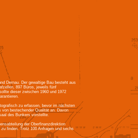
d Dernau. Der gewaltige Bau besteht aus
zellen, 897 Büros, jeweils fünf
sollte dieser zwischen 1960 und 1972
rantieren.
ografisch zu erfassen, bevor im nächsten
s von bestechender Qualität an. Davon
aal des Bunkers vorstellte.
sabteilung der Oberfinanzdirektion
n zu finden. Trotz 100 Anfragen und sechs