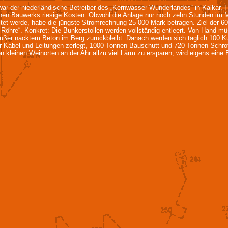
war der niederländische Betreiber des „Kernwasser-Wunderlandes“ in Kalkar,
schen Bauwerks riesige Kosten. Obwohl die Anlage nur noch zehn Stunden im 
et werde, habe die jüngste Stromrechnung 25 000 Mark betragen. Ziel der 60 
e Röhre“. Konkret: Die Bunkerstollen werden vollständig entleert. Von Hand
 außer nacktem Beton im Berg zurückbleibt. Danach werden sich täglich 100
Kabel und Leitungen zerlegt, 1000 Tonnen Bauschutt und 720 Tonnen Schrott
n kleinen Weinorten an der Ahr allzu viel Lärm zu ersparen, wird eigens ein