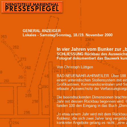
GENERAL ANZEIGER
Lokales - Samstag/Sonntag, 18./19. November 2000
In vier Jahren vom Bunker zur „
SCHLIESSUNG Rückbau des Ausweichsitz
Fotograf dokumentiert das Bauwerk kuns
Von Christoph Lüttgen
BAD NEUENAHR-AHRWEILER. Über 188 023 Q
einem unterirdischen Stollensystem mit ei
Großkantinen, Kommandozentralen und Sani
erbaute „Ausweichsitz der Verfassungsor
Die beeindruckenden Dimensionen brachte
Jahr mit dessen Rückbau begonnen wird. I
fanden 100 den Eingang in das Buch „Diens
„In etwa einem Jahr wird mit dem Rückba
Koblenz, die sich zwei Jahre lang vergebl
konkreter Angebote gelang es nicht, „eine 