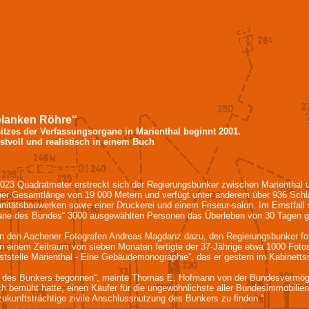
blanken Röhre“
es der Verfassungsorgane in Marienthal beginnt 2001.
tvoll und realistisch in einem Buch
uadratmeter erstreckt sich der Regierungsbunker zwischen Marienthal un
ner Gesamtlänge von 19 000 Metern und verfügt unter anderem über 936 Schlaf
tätsbauwerken sowie einer Druckerei und einem Friseur-salon. Im Ernstfall 
gane des Bundes“ 3000 ausgewählten Personen das Überleben von 30 Tagen ga
n den Aachener Fotografen Andreas Magdanz dazu, den Regierungsbunker fot
n einem Zeitraum von sieben Monaten fertigte der 37-Jährige etwa 1000 Foto
tstelle Marienthal - Eine Gebäudemonographie“, das er gestern im Kabinettss
u des Bunkers begonnen“, meinte Thomas E. Hofmann von der Bundesvermögen
ich bemüht hatte, einen Käufer für die ungewöhnlichste aller Bundesimmobilie
zukunftsträchtige zivile Anschlussnutzung des Bunkers zu finden.“