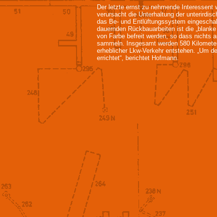
Der letzte ernst zu nehmende Interessent 
verursacht die Unterhaltung der unterirdi
das Be- und Entlüftungssystem eingeschalt
dauernden Rückbauarbeiten ist die „blank
von Farbe befreit werden, so dass nichts
sammeln. Insgesamt werden 580 Kilometer 
erheblicher Lkw-Verkehr entstehen. „Um de
errichtet“, berichtet Hofmann.