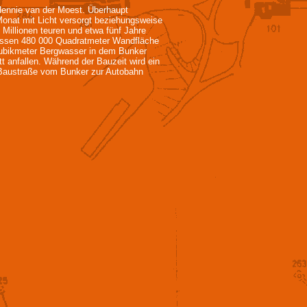
 Hennie van der Moest. Überhaupt
Monat mit Licht versorgt beziehungsweise
Millionen teuren und etwa fünf Jahre
 müssen 480 000 Quadratmeter Wandfläche
 Kubikmeter Bergwasser in dem Bunker
 anfallen. Während der Bauzeit wird ein
e Baustraße vom Bunker zur Autobahn