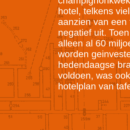
champignonkweker
hotel, telkens vi
aanzien van een 
negatief uit. Toen
alleen al 60 mil
worden geinvest
hedendaagse bran
voldoen, was ook
hotelplan van tafe