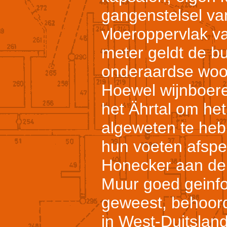
gangenstelsel va
vloeroppervlak v
meter geldt de bu
onderaardse woo
Hoewel wijnboer
het Ährtal om het
algeweten te heb
hun voeten afspe
Honecker aan de
Muur goed geinfor
geweest, behoor
in West-Duitsland 