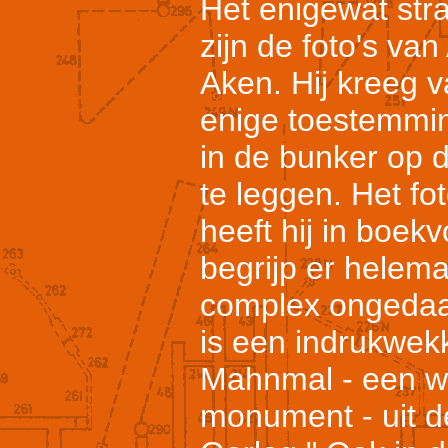
Het enigewat strak
zijn de foto's va
Aken. Hij kreeg v
enige toestemmin
in de bunker op d
te leggen. Het f
heeft hij in boek
begrijp er helemaa
complex ongedaa
is een indrukwek
Mahnmal - een 
monument - uit d