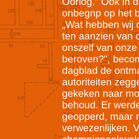
Oorlog." Ook in d
onbegnp op het b
„Wat hebben wij d
ten aanzien van 
onszelf van onze
beroven?", bec
dagblad de ontma
autoriteiten zegge
gekeken naar mog
behoud. Er werd
geopperd, maar ni
verwezenlijken. 