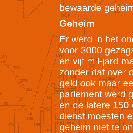
bewaarde gehei
Geheim
Er werd in het o
voor 3000 gezags
en vijf mil-jard m
zonder dat over d
geld ook maar ee
parlement werd 
en de latere 150
dienst moesten e
geheim niet te on