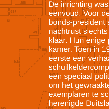
De inrichting wa
eenvoud. Voor de
bonds-president 
nachtrust slecht
klaar. Hun enige 
kamer. Toen in 1
eerste een verha
schuilkeldercomp
een speciaal poli
om het gewraakte 
exemplaren te sc
herenigde Duitsla