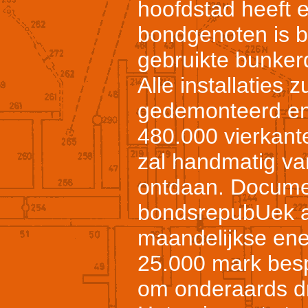
hoofdstad heeft 
bondgenoten is b
gebruikte bunker
Alle installaties 
gedemonteerd en 
480.000 vierkant
zal handmatig va
ontdaan. Docume
bondsrepubUek a
maandelijkse ene
25.000 mark besp
om onderaards d