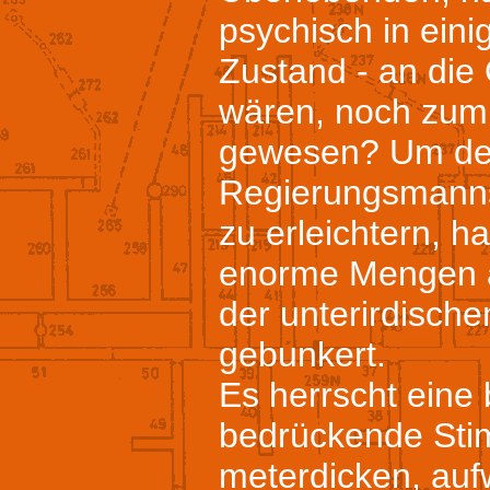
psychisch in ein
Zustand - an die
wären, noch zum
gewesen? Um der
Regierungsmanns
zu erleichtern, 
enorme Mengen 
der unterirdisch
gebunkert.
Es herrscht eine
bedrückende Sti
meterdicken, auf