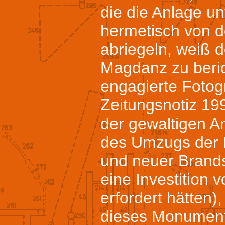
die die Anlage u
hermetisch von d
abriegeln, weiß 
Magdanz zu beric
engagierte Fotogr
Zeitungsnotiz 19
der gewaltigen A
des Umzugs der 
und neuer Brand
eine Investition 
erfordert hätten)
dieses Monument