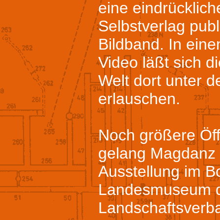
eine eindrücklich
Selbstverlag publ
Bildband. In ein
Video läßt sich d
Welt dort unter 
erlauschen.
Noch größere Öff
gelang Magdanz s
Ausstellung im B
Landesmuseum 
Landschaftsverb