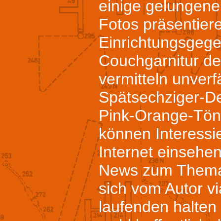
einige gelungene
Fotos präsentiere
Einrichtungsgege
Couchgarnitur de
vermitteln unverf
Spätsechziger-De
Pink-Orange-Tön
können Interessi
Internet einsehen
News zum Thema 
sich vom Autor v
laufenden halten