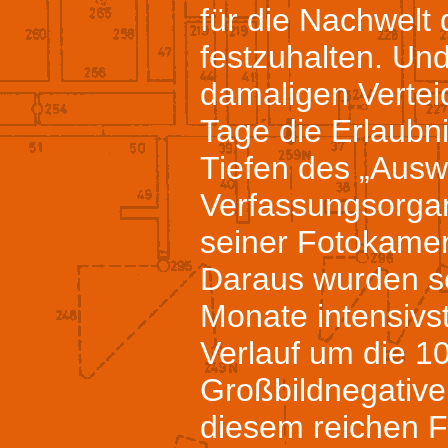
für die Nachwelt
festzuhalten. Und
damaligen Verteid
Tage die Erlaubn
Tiefen des „Ausw
Verfassungsorga
seiner Fotokamer
Daraus wurden sc
Monate intensivst
Verlauf um die 1
Großbildnegative
diesem reichen F