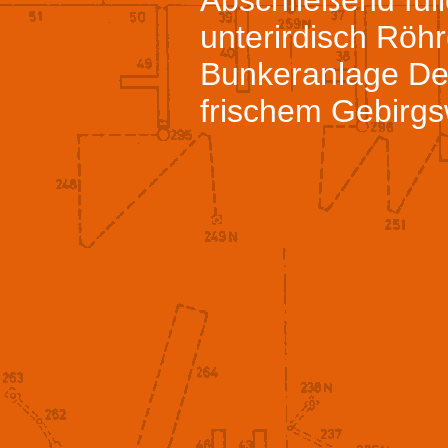
Abschließend füll
unterirdisch Röhr
Bunkeranlage De
frischem Gebirgs