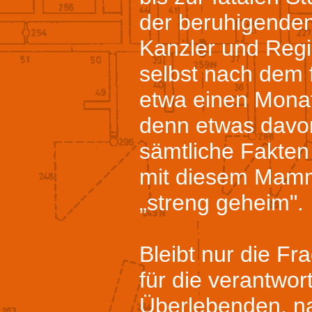
der beruhigenden
Kanzler und Reg
selbst nach dem 
etwa einen Mona
denn etwas davon
sämtliche Fakt
mit diesem Mamm
„streng geheim".
Bleibt nur die F
für die verantwor
Überlebenden, na