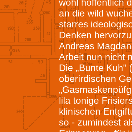
wohl hoffentlich
an die wild wuch
starres ideologi
Denken hervorzu
Andreas Magdanz'
Arbeit nun nicht
Die „Bunte Kuh"
oberirdischen G
„Gasmaskenpüfger
lila tonige Frisie
klinischen Entgif
so - zumindest al