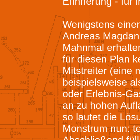
Erinnerung - für 
Wenigstens einen
Andreas Magdanz
Mahnmal erhalten
für diesen Plan 
Mitstreiter (ein
beispielsweise a
oder Erlebnis-Ga
an zu hohen Aufl
so lautet die Lös
Monstrum nun: t