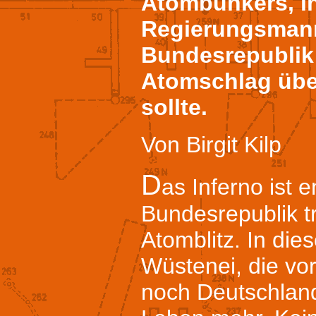
Atombunkers, i
Regierungsmann
Bundesrepublik
Atomschlag üb
sollte.
Von Birgit Kilp
D
as Inferno ist e
Bundesrepublik tr
Atomblitz. In die
Wüstenei, die vo
noch Deutschland 