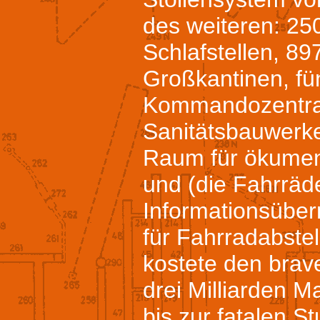
des weiteren: 25
Schlafstellen, 89
Großkantinen, fü
Kommandozentral
Sanitätsbauwerke
Raum für ökumen
und (die Fahrräd
Informationsüber
für Fahrradabstel
kostete den brav
drei Milliarden M
bis zur fatalen S