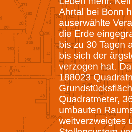
Leben mehr. Kei
Ahrtal bei Bonn 
auserwählte Veran
die Erde eingegr
bis zu 30 Tagen a
bis sich der ärgs
verzogen hat. Da
188023 Quadrat
Grundstücksfläc
Quadratmeter, 3
umbauten Raums
weitverzweigtes u
Stollensystem vo