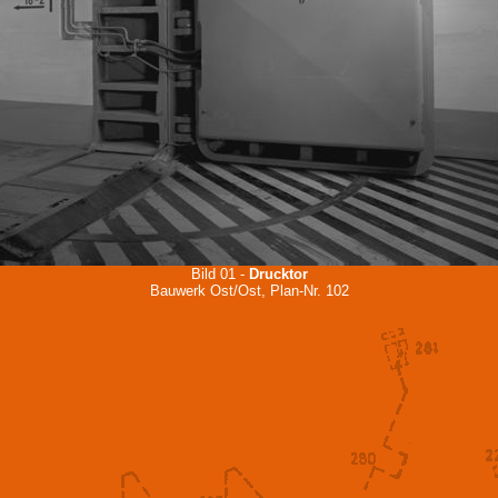
Bild 01 -
Drucktor
Bauwerk Ost/Ost, Plan-Nr. 102